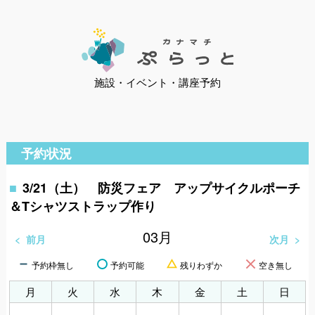
施設・イベント・講座予約
予約状況
3/21（土） 防災フェア アップサイクルポーチ
＆Tシャツストラップ作り
03
月
前月
次月
予約枠無し
予約可能
残りわずか
空き無し
月
火
水
木
金
土
日