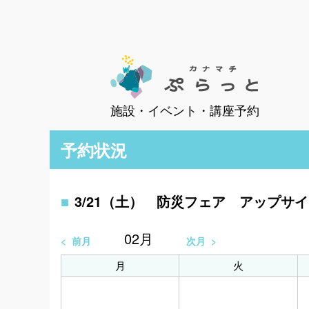
施設・イベント・講座予約
予約状況
3/21（土） 防災フェア アップサ
02
月
前月
次月
月
火