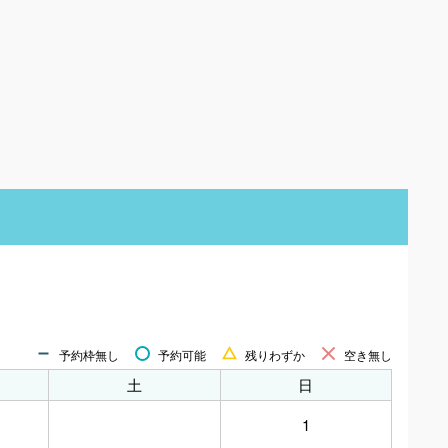
予約枠無し
予約可能
残りわずか
空き無し
土
日
1