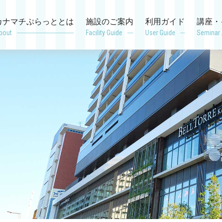
カナマチぷらっととは
施設のご案内
利用ガイド
講座・
bout
Facility Guide
User Guide
Seminar 