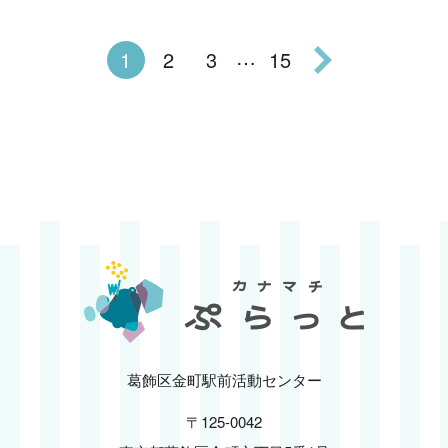
…
1
2
3
15
葛飾区金町駅前活動センター
〒125-0042