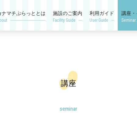
カナマチぷらっととは
施設のご案内
利用ガイド
講座・
bout
Facility Guide
User Guide
Seminar 
講座
seminar