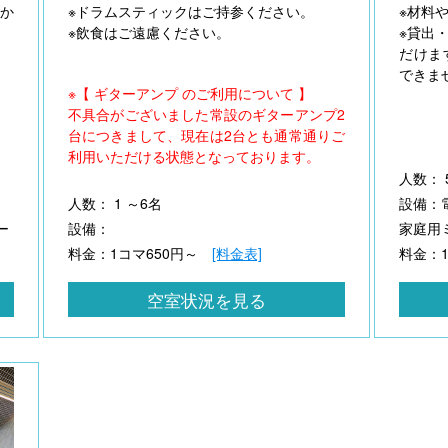
かか
※ドラムスティックはご持参ください。
※材料
※飲食はご遠慮ください。
※貸出
だけま
できま
※【 ギターアンプ のご利用について 】
不具合がございました常設のギターアンプ2
台につきまして、現在は2台とも通常通りご
利用いただける状態となっております。
人数： 
人数： 1 ～6名
設備：
ー
設備：
家庭用
料金：1コマ650円～
[料金表]
料金：
空室状況を見る