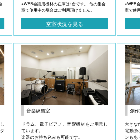
会
※WEB会議用機材の在庫は1台です。 他の集会
※WEB
室で使用中の場合はご利用頂けません。
室で使
空室状況を見る
音楽練習室
創作
し
ドラム、電子ピアノ、音響機材をご用意し
大きな
ダ
ています。
電動糸
楽器のお持ち込みも可能です。
ンもあ