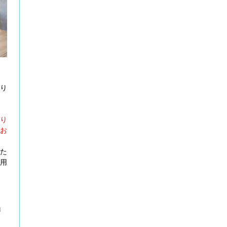
あり
おり
お
いた
用
ロ