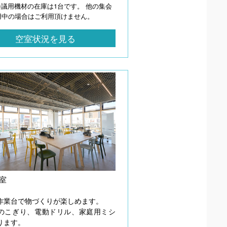
会議用機材の在庫は1台です。 他の集会
用中の場合はご利用頂けません。
空室状況を見る
室
作業台で物づくりが楽しめます。
のこぎり、電動ドリル、家庭用ミシ
ります。