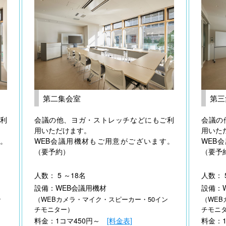
第二集会室
第三
利
会議の他、ヨガ・ストレッチなどにもご利
会議の
用いただけます。
用いた
。
WEB会議用機材もご用意がございます。
WEB
（要予約）
（要予
人数： 5 ～18名
人数： 
設備：WEB会議用機材
設備：
ン
（WEBカメラ・マイク・スピーカー・50イン
（WEB
チモニター）
チモニ
料金：1コマ450円～
[料金表]
料金：