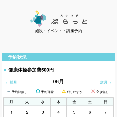
施設・イベント・講座予約
予約状況
健康体操参加費500円
06
月
前月
次月
予約枠無し
予約可能
残りわずか
空き無し
月
火
水
木
金
土
日
1
2
3
4
5
6
7