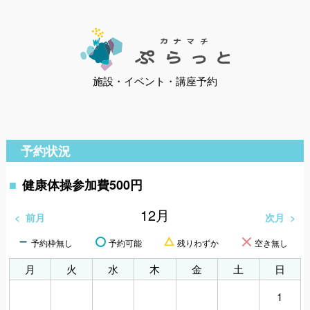
施設・イベント・講座予約
予約状況
健康体操参加費500円
12
月
前月
次月
予約枠無し
予約可能
残りわずか
空き無し
月
火
水
木
金
土
日
1