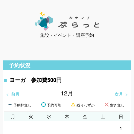
施設・イベント・講座予約
予約状況
ヨーガ 参加費500円
12
月
前月
次月
予約枠無し
予約可能
残りわずか
空き無し
月
火
水
木
金
土
日
1