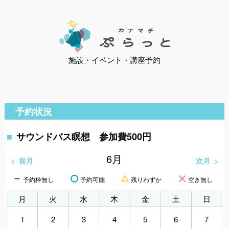
施設・イベント・講座予約
予約状況
サウンドバス瞑想 参加費500円
6
月
前月
次月
予約枠無し
予約可能
残りわずか
空き無し
月
火
水
木
金
土
日
1
2
3
4
5
6
7