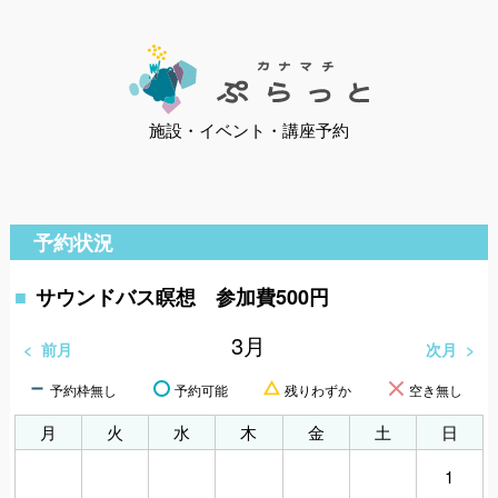
施設・イベント・講座予約
予約状況
サウンドバス瞑想 参加費500円
3
月
前月
次月
予約枠無し
予約可能
残りわずか
空き無し
月
火
水
木
金
土
日
1