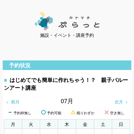
施設・イベント・講座予約
予約状況
はじめてでも簡単に作れちゃう！？ 親子バルー
ンアート講座
07
月
前月
次月
予約枠無し
予約可能
残りわずか
空き無し
月
火
水
木
金
土
日