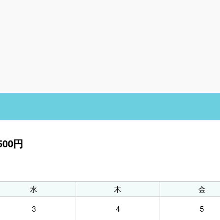
00円
水
木
金
3
4
5