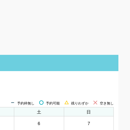
予約枠無し
予約可能
残りわずか
空き無し
土
日
6
7