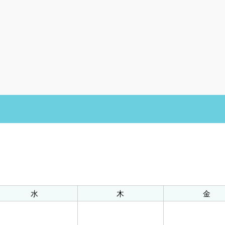
水
木
金