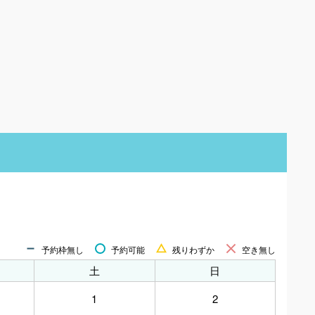
予約枠無し
予約可能
残りわずか
空き無し
土
日
1
2