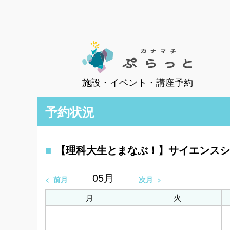
施設・イベント・講座予約
予約状況
【理科大生とまなぶ！】サイエンスシ
05
月
前月
次月
月
火