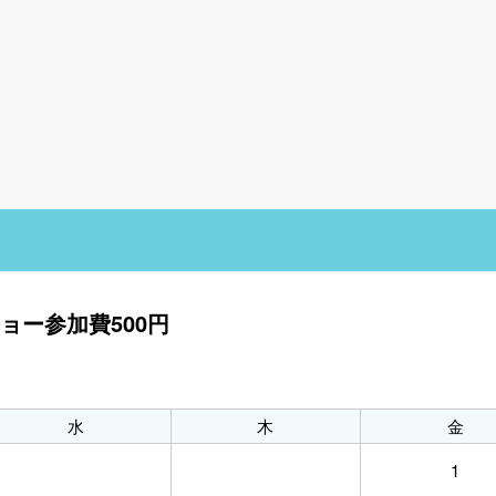
ョー参加費500円
水
木
金
1