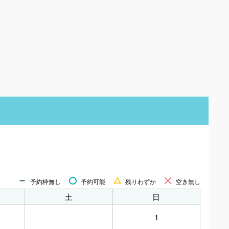
予約枠無し
予約可能
残りわずか
空き無し
土
日
1