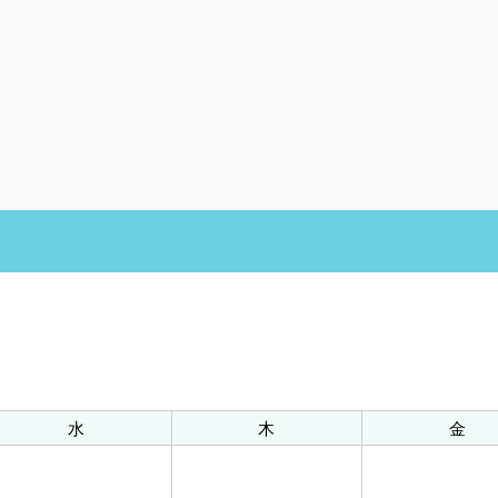
水
木
金