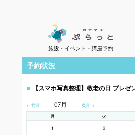
施設・イベント・講座予約
予約状況
【スマホ写真整理】敬老の日 プレゼ
07
月
前月
次月
月
火
1
2