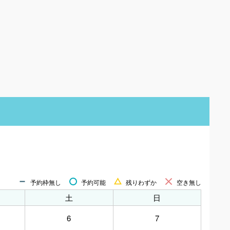
予約枠無し
予約可能
残りわずか
空き無し
土
日
6
7