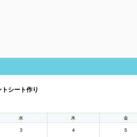
ントシート作り
水
木
金
3
4
5