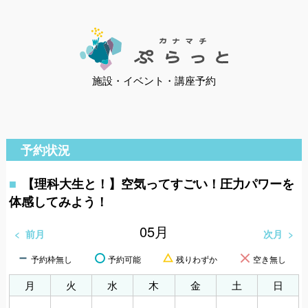
施設・イベント・講座予約
予約状況
【理科大生と！】空気ってすごい！圧力パワーを
体感してみよう！
05
月
前月
次月
予約枠無し
予約可能
残りわずか
空き無し
月
火
水
木
金
土
日