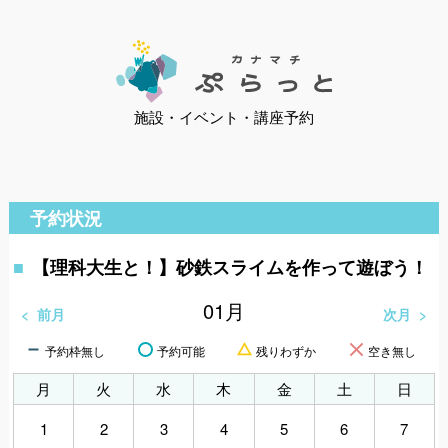
施設・イベント・講座予約
予約状況
【理科大生と！】砂鉄スライムを作って遊ぼう！
01
月
前月
次月
予約枠無し
予約可能
残りわずか
空き無し
月
火
水
木
金
土
日
1
2
3
4
5
6
7