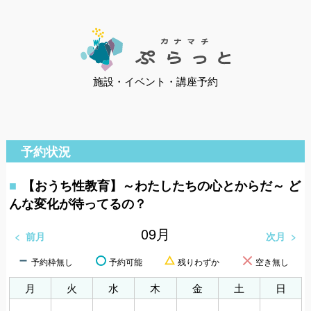
施設・イベント・講座予約
予約状況
【おうち性教育】～わたしたちの心とからだ～ ど
んな変化が待ってるの？
09
月
前月
次月
予約枠無し
予約可能
残りわずか
空き無し
月
火
水
木
金
土
日