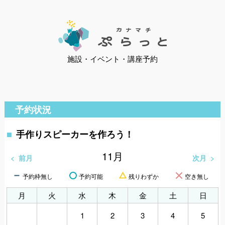
施設・イベント・講座予約
予約状況
手作りスピーカーを作ろう！
11
月
前月
次月
予約枠無し
予約可能
残りわずか
空き無し
月
火
水
木
金
土
日
1
2
3
4
5