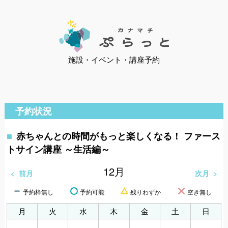
施設・イベント・講座予約
予約状況
赤ちゃんとの時間がもっと楽しくなる！ ファース
トサイン講座 ～生活編～
12
月
前月
次月
予約枠無し
予約可能
残りわずか
空き無し
月
火
水
木
金
土
日