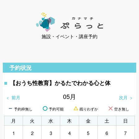
施設・イベント・講座予約
予約状況
【おうち性教育】かるたでわかる心と体
05
月
前月
次月
予約枠無し
予約可能
残りわずか
空き無し
月
火
水
木
金
土
日
1
2
3
4
5
6
7