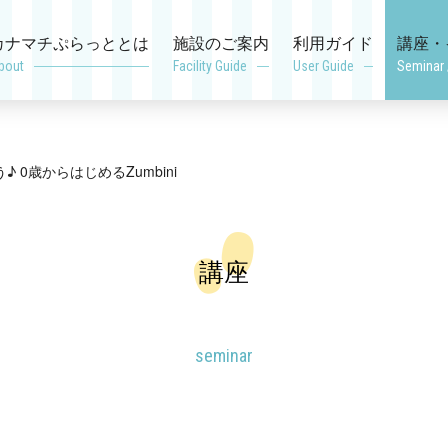
カナマチぷらっととは
施設のご案内
利用ガイド
講座・
bout
Facility Guide
User Guide
Seminar 
 0歳からはじめるZumbini
講座
seminar